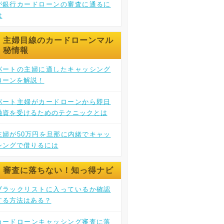
が銀行カードローンの審査に通るに
は
主婦目線のカードローンマル
秘情報
パートの主婦に適したキャッシング
ローンを解説！
パート主婦がカードローンから即日
融資を受けるためのテクニックとは
主婦が50万円を旦那に内緒でキャッ
シングで借りるには
審査に落ちない！知っ得ナビ
ブラックリストに入っているか確認
する方法はある？
カードローンキャッシング審査に落