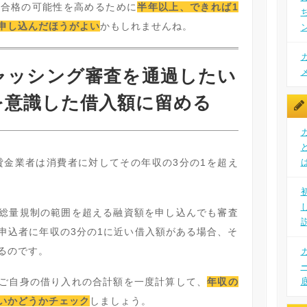
は合格の可能性を高めるために
半年以上、できれば1
申し込んだほうがよい
かもしれませんね。
ャッシング審査を通過したい
を意識した借入額に留める
れ貸金業者は消費者に対してその年収の3分の1を超え
総量規制の範囲を超える融資額を申し込んでも審査
申込者に年収の3分の1に近い借入額がある場合、そ
るのです。
ご自身の借り入れの合計額を一度計算して、
年収の
いかどうかチェック
しましょう。