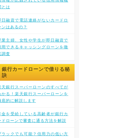
用情報が記録されている信用情報機
関とは
即日融資で電話連絡がないカードロ
ーンはあるの？
専業主婦、女性や学生が即日融資で
利用できるキャッシングローンを徹
底調査
銀行カードローンで借りる秘
訣
楽天銀行スーパーローンのすべてが
わかる！楽天銀行スーパーローンを
徹底的に解説します
年金を受給している高齢者が銀行カ
ードローンで審査に通る方法を解説
ブラックでも可能？信用力の低い方