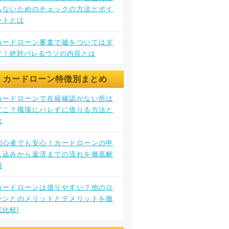
ちないためのチェックの方法とポイ
ントとは
カードローン審査で嘘をついてはダ
メ！絶対バレるウソの内容とは
カードローン特徴別まとめ
カードローンで在籍確認がない所は
どこ？職場にバレずに借りる方法と
は
初心者でも安心！カードローンの申
し込みから返済までの流れを徹底解
説
カードローンは借りやすい？他のロ
ーンとのメリットとデメリットを徹
底比較!