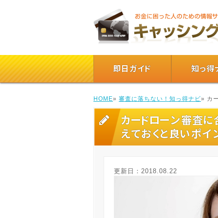
即日ガイド
知っ得
HOME
»
審査に落ちない！知っ得ナビ
» 
カードローン審査に
えておくと良いポイ
更新日：
2018.08.22