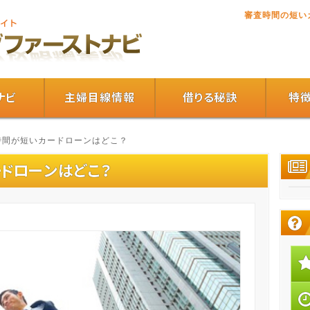
審査時間の短い
ナビ
主婦目線情報
借りる秘訣
特
査時間が短いカードローンはどこ？
ドローンはどこ？