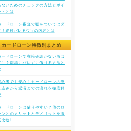
ちないためのチェックの方法とポイ
ントとは
カードローン審査で嘘をついてはダ
メ！絶対バレるウソの内容とは
カードローン特徴別まとめ
カードローンで在籍確認がない所は
どこ？職場にバレずに借りる方法と
は
初心者でも安心！カードローンの申
し込みから返済までの流れを徹底解
説
カードローンは借りやすい？他のロ
ーンとのメリットとデメリットを徹
底比較!