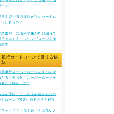
用情報が記録されている信用情報機
関とは
即日融資で電話連絡がないカードロ
ーンはあるの？
専業主婦、女性や学生が即日融資で
利用できるキャッシングローンを徹
底調査
銀行カードローンで借りる秘
訣
楽天銀行スーパーローンのすべてが
わかる！楽天銀行スーパーローンを
徹底的に解説します
年金を受給している高齢者が銀行カ
ードローンで審査に通る方法を解説
ブラックでも可能？信用力の低い方