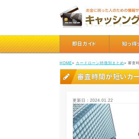
即日ガイド
知っ得
HOME
»
カードローン特徴別まとめ
» 審
審査時間が短いカー
更新日：
2024.01.22