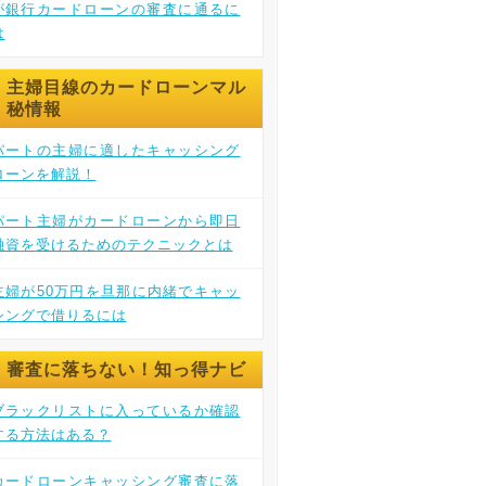
が銀行カードローンの審査に通るに
は
主婦目線のカードローンマル
秘情報
パートの主婦に適したキャッシング
ローンを解説！
パート主婦がカードローンから即日
融資を受けるためのテクニックとは
主婦が50万円を旦那に内緒でキャッ
シングで借りるには
審査に落ちない！知っ得ナビ
ブラックリストに入っているか確認
する方法はある？
カードローンキャッシング審査に落