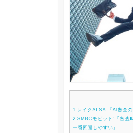
1
レイクALSA:『AI審
2
SMBCモビット:『審
一番回避しやすい』