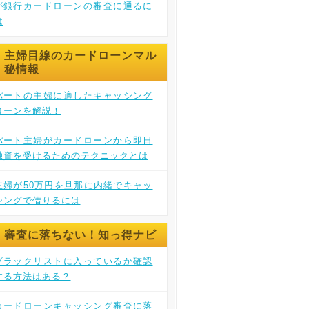
が銀行カードローンの審査に通るに
は
主婦目線のカードローンマル
秘情報
パートの主婦に適したキャッシング
ローンを解説！
パート主婦がカードローンから即日
融資を受けるためのテクニックとは
主婦が50万円を旦那に内緒でキャッ
シングで借りるには
審査に落ちない！知っ得ナビ
ブラックリストに入っているか確認
する方法はある？
カードローンキャッシング審査に落