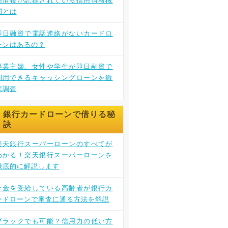
用情報が記録されている信用情報機
関とは
即日融資で電話連絡がないカードロ
ーンはあるの？
専業主婦、女性や学生が即日融資で
利用できるキャッシングローンを徹
底調査
銀行カードローンで借りる秘
訣
楽天銀行スーパーローンのすべてが
わかる！楽天銀行スーパーローンを
徹底的に解説します
年金を受給している高齢者が銀行カ
ードローンで審査に通る方法を解説
ブラックでも可能？信用力の低い方