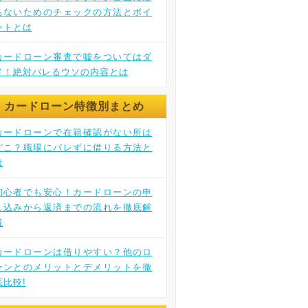
ちないためのチェックの方法とポイ
ントとは
カードローン審査で嘘をついてはダ
メ！絶対バレるウソの内容とは
カードローン特徴別まとめ
カードローンで在籍確認がない所は
どこ？職場にバレずに借りる方法と
は
初心者でも安心！カードローンの申
し込みから返済までの流れを徹底解
説
カードローンは借りやすい？他のロ
ーンとのメリットとデメリットを徹
底比較!