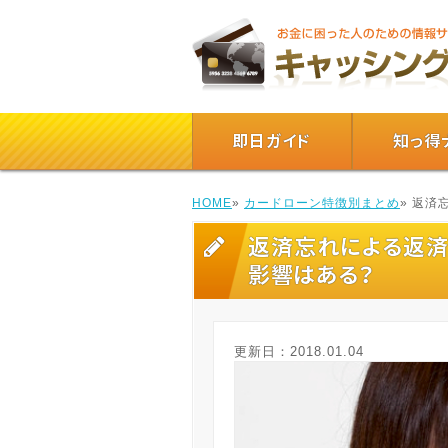
即日ガイド
知っ得
HOME
»
カードローン特徴別まとめ
» 返
返済忘れによる返
影響はある？
更新日：
2018.01.04