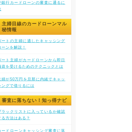
が銀行カードローンの審査に通るに
は
主婦目線のカードローンマル
秘情報
パートの主婦に適したキャッシング
ローンを解説！
パート主婦がカードローンから即日
融資を受けるためのテクニックとは
主婦が50万円を旦那に内緒でキャッ
シングで借りるには
審査に落ちない！知っ得ナビ
ブラックリストに入っているか確認
する方法はある？
カードローンキャッシング審査に落