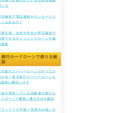
用情報が記録されている信用情報機
関とは
即日融資で電話連絡がないカードロ
ーンはあるの？
専業主婦、女性や学生が即日融資で
利用できるキャッシングローンを徹
底調査
銀行カードローンで借りる秘
訣
楽天銀行スーパーローンのすべてが
わかる！楽天銀行スーパーローンを
徹底的に解説します
年金を受給している高齢者が銀行カ
ードローンで審査に通る方法を解説
ブラックでも可能？信用力の低い方