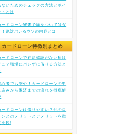
ちないためのチェックの方法とポイ
ントとは
カードローン審査で嘘をついてはダ
メ！絶対バレるウソの内容とは
カードローン特徴別まとめ
カードローンで在籍確認がない所は
どこ？職場にバレずに借りる方法と
は
初心者でも安心！カードローンの申
し込みから返済までの流れを徹底解
説
カードローンは借りやすい？他のロ
ーンとのメリットとデメリットを徹
底比較!