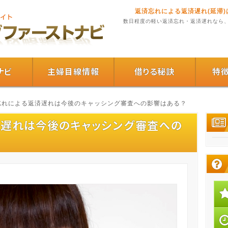
返済忘れによる返済遅れ(延滞
数日程度の軽い返済忘れ・返済遅れなら
ナビ
主婦目線情報
借りる秘訣
特
済忘れによる返済遅れは今後のキャッシング審査への影響はある？
済遅れは今後のキャッシング審査への